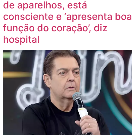
de aparelhos, está
consciente e ‘apresenta boa
função do coração’, diz
hospital