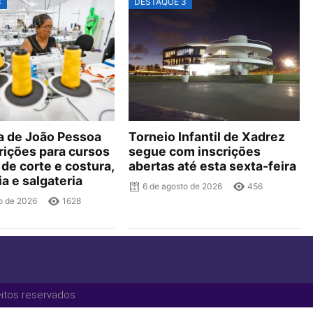
3
DESTAQUE 3
ra de João Pessoa
Torneio Infantil de Xadrez
rições para cursos
segue com inscrições
 de corte e costura,
abertas até esta sexta-feira
ia e salgateria
6 de agosto de 2026
456
o de 2026
1628
eitos reservados