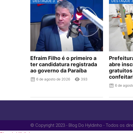
DESTAQUE 3
DESTAQUE 
Efraim Filho é o primeiro a
Prefeitu
ter candidatura registrada
abre insc
ao governo da Paraíba
gratuitos
confeitar
6 de agosto de 2026
393
6 de agost
© Copyright 2023 - Blog Do Hyldinho - Todos os dir