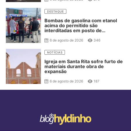
DESTAQUE
Bombas de gasolina com etanol
acima do permitido são
interditadas em posto de
combustível de JP
6 de agosto de 2026
346
NOTÍCIAS
Igreja em Santa Rita sofre furto de
materiais durante obra de
expansão
6 de agosto de 2026
187