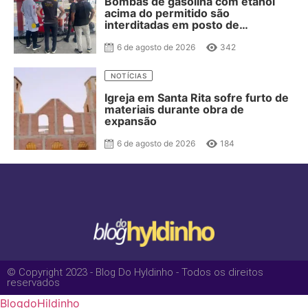
Bombas de gasolina com etanol
acima do permitido são
interditadas em posto de
combustível de JP
6 de agosto de 2026
342
NOTÍCIAS
Igreja em Santa Rita sofre furto de
materiais durante obra de
expansão
6 de agosto de 2026
184
© Copyright 2023 - Blog Do Hyldinho - Todos os direitos
reservados
BlogdoHildinho