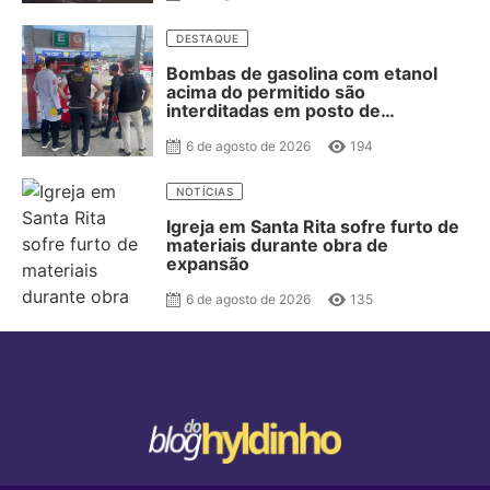
DESTAQUE
Bombas de gasolina com etanol
acima do permitido são
interditadas em posto de
combustível de JP
6 de agosto de 2026
194
NOTÍCIAS
Igreja em Santa Rita sofre furto de
materiais durante obra de
expansão
6 de agosto de 2026
135