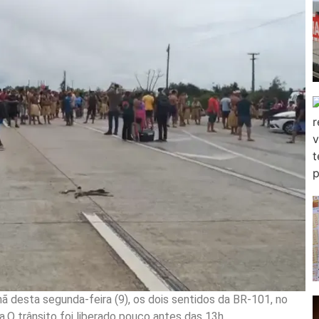
ã desta segunda-feira (9), os dois sentidos da BR-101, no
.O trânsito foi liberado pouco antes das 13h.