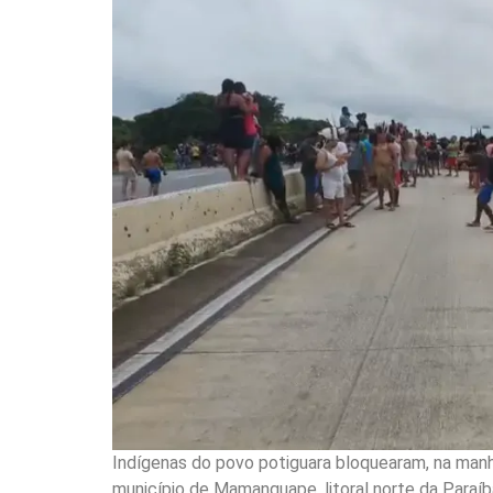
Indígenas do povo potiguara bloquearam, na manh
município de Mamanguape, litoral norte da Paraíba