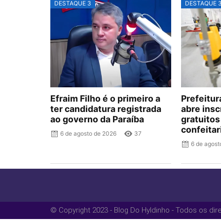
DESTAQUE 3
DESTAQUE 
Efraim Filho é o primeiro a
Prefeitu
ter candidatura registrada
abre insc
ao governo da Paraíba
gratuitos
confeitar
6 de agosto de 2026
37
6 de agost
© Copyright 2023 - Blog Do Hyldinho - Todos os dir