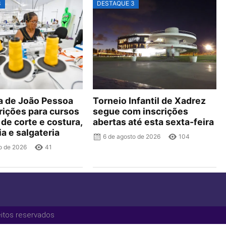
3
DESTAQUE 3
ra de João Pessoa
Torneio Infantil de Xadrez
rições para cursos
segue com inscrições
 de corte e costura,
abertas até esta sexta-feira
ia e salgateria
6 de agosto de 2026
104
o de 2026
41
eitos reservados