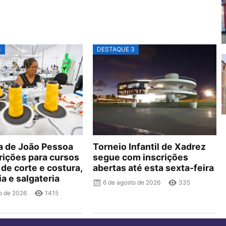
3
DESTAQUE 3
ra de João Pessoa
Torneio Infantil de Xadrez
rições para cursos
segue com inscrições
 de corte e costura,
abertas até esta sexta-feira
ia e salgateria
6 de agosto de 2026
335
o de 2026
1415