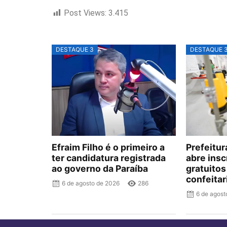
Post Views:
3.415
DESTAQUE 3
DESTAQUE 
Efraim Filho é o primeiro a
Prefeitu
ter candidatura registrada
abre insc
ao governo da Paraíba
gratuitos
confeitar
6 de agosto de 2026
286
6 de agost