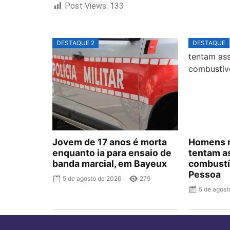
Post Views:
133
DESTAQUE 2
DESTAQUE
Jovem de 17 anos é morta
Homens r
enquanto ia para ensaio de
tentam as
banda marcial, em Bayeux
combustí
Pessoa
5 de agosto de 2026
279
5 de agost